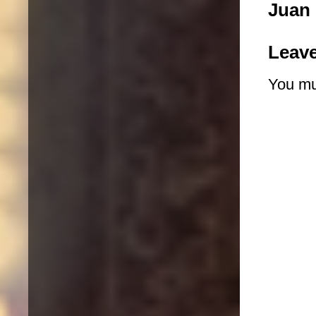
Juan 
Leav
You m